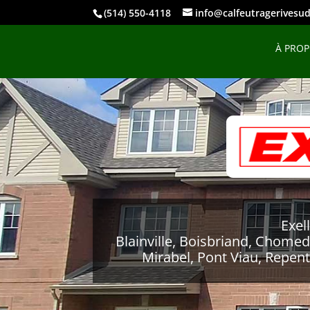
(514) 550-4118
info@calfeutragerivesud
À PRO
Exel
Blainville, Boisbriand, Chome
Mirabel, Pont Viau, Repent