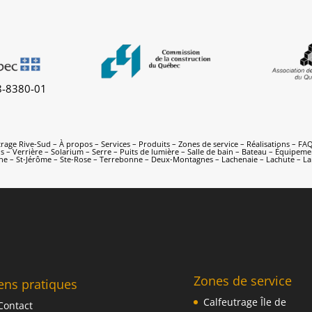
8-8380-01
trage Rive-Sud
–
À propos
–
Services
–
Produits
–
Zones de service
–
Réalisations
–
FA
 – Verrière – Solarium – Serre – Puits de lumière – Salle de bain – Bateau – Équipem
che
–
St-Jérôme
–
Ste-Rose
–
Terrebonne
–
Deux-Montagnes – Lachenaie – Lachute – Lano
Zones de service
ens pratiques
Calfeutrage Île de
Contact