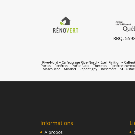
RBQ: 559
Rive-Nord – Calfeutrage Rive-Nord
–
Exell Finition
–
Calfeu
Portes – Fenêtres – Porte Patio – Thermos – Fenêtre thermos
Mascouche
–
Mirabel
–
Repentigny
–
Rosemère
–
St-Eusta
Informations
Li
À propos