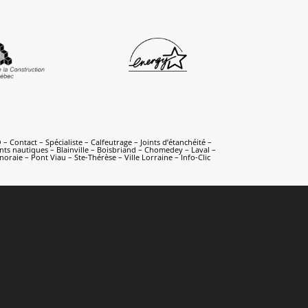
Q
–
Contact
– Spécialiste – Calfeutrage – Joints d’étanchéité –
ents nautiques –
Blainville
–
Boisbriand
–
Chomedey
–
Laval
–
raie – Pont Viau – Ste-Thérèse – Ville Lorraine
–
Info-Clic