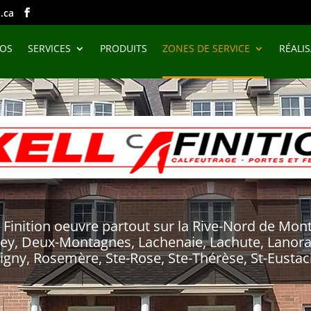
.ca
POS
SERVICES
PRODUITS
ZONES DE SERVICE
RÉALI
l Finition oeuvre partout sur la Rive-Nord de Mont
dey, Deux-Montagnes, Lachenaie, Lachute, Lanorai
igny, Rosemère, Ste-Rose, Ste-Thérèse, St-Eusta